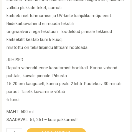
vältida plekkide teket, samuti
kaitseb riiet tuhmumise ja UV-kiirte kahjuliku mõju eest.
Riidekaitsevahend ei muuda tekstiili
originaalvärvi ega tekstuuri. Töödeldud pinnale tekkinud
kaitsekiht kestab kuni 6 kuud,
mistõttu on tekstiilpindu lihtsam hooldada.
JUHISED:
Raputa vahendit enne kasutamist hoolikalt. Kanna vahend
puhtale, kuivale pinnale. Pihusta
15-20 cm kauguselt, kanna peale 2 kihti. Puutekuiv 30 minuti
pärast. Täielik kuivamine võtab
6 tundi.
MAHT: 500 ml
SAADAVAL: 5 l, 25 l – küsi pakkumist!