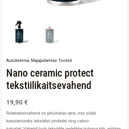
Autokeemia
,
Majapidamise Tooted
Nano ceramic protect
tekstiilikaitsevahend
19,90
€
Riidekaitsevahend on pihustatav aine, mis sobib
kasutamiseks tekstiilist pindadel ning cabrio
katustel. Vahend loob tekstiilile vedelikke hülgava kihi, aidates