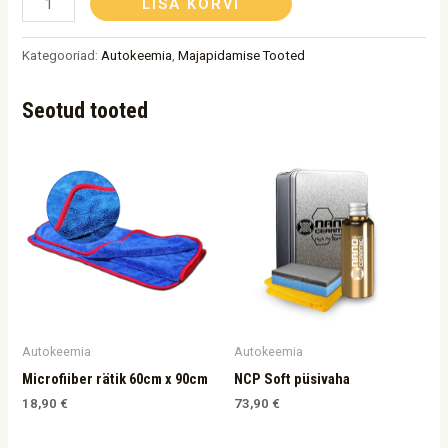
LISA KORVI
Kategooriad:
Autokeemia
,
Majapidamise Tooted
Seotud tooted
Autokeemia
Autokeemia
Microfiiber rätik 60cm x 90cm
NCP Soft püsivaha
18,90
€
73,90
€