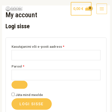
Skip
Nõutud
Nõutud
MAI
0,00
€
to
MEN
My account
content
Logi sisse
Kasutajanimi või e-posti aadress
*
Parool
*
Jäta mind meelde
LOGI SISSE